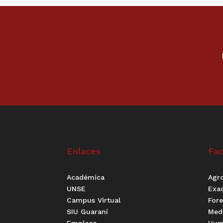
Enlaces
Fac
Académica
Agr
UNSE
Exa
Campus Virtual
Fore
SIU Guaraní
Med